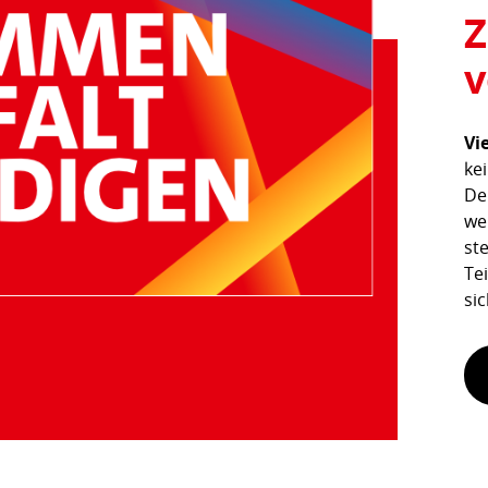
Z
v
Vi
ke
De
we
st
Tei
si