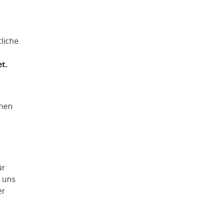
tliche
et.
inen
ür
r uns
er