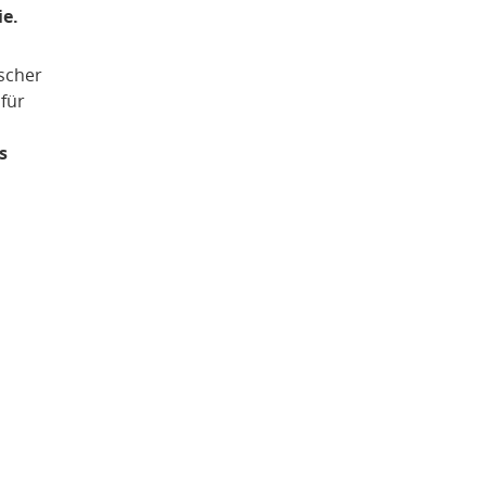
ie.
ischer
für
s