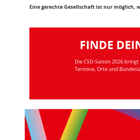
Eine gerechte Gesellschaft ist nur möglich
FINDE DEI
Die CSD-Saison 2026 bringt 
Termine, Orte und Bundeslä
Teilen
der
Seite: