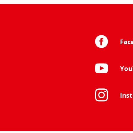
Fac
You
Ins