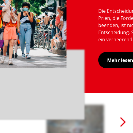
Die Entscheidu
Prien, die För
beenden, ist ni
Entscheidung. S
ein verheerend
Mehr lese