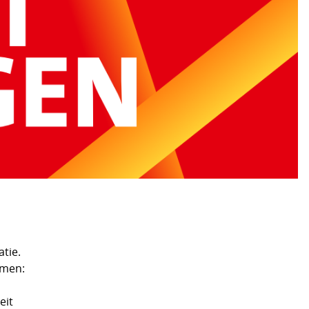
tie.
mmen:
eit