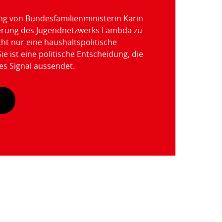
ng von Bundesfamilienministerin Karin
derung des Jugendnetzwerks Lambda zu
cht nur eine haushaltspolitische
ie ist eine politische Entscheidung, die
es Signal aussendet.
n