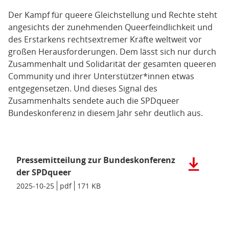
Der Kampf für queere Gleichstellung und Rechte steht
angesichts der zunehmenden Queerfeindlichkeit und
des Erstarkens rechtsextremer Kräfte weltweit vor
großen Herausforderungen. Dem lässt sich nur durch
Zusammenhalt und Solidarität der gesamten queeren
Community und ihrer Unterstützer*innen etwas
entgegensetzen. Und dieses Signal des
Zusammenhalts sendete auch die SPDqueer
Bundeskonferenz in diesem Jahr sehr deutlich aus.
Pressemitteilung zur Bundeskonferenz
Herunterla
der
der SPDqueer
Datei:
Datum/Gültigkeit:
2025-10-25
Dateiformat:
pdf
Dateigröße:
171 KB
Metadaten:
Pressemitt
zur
Bundeskon
der